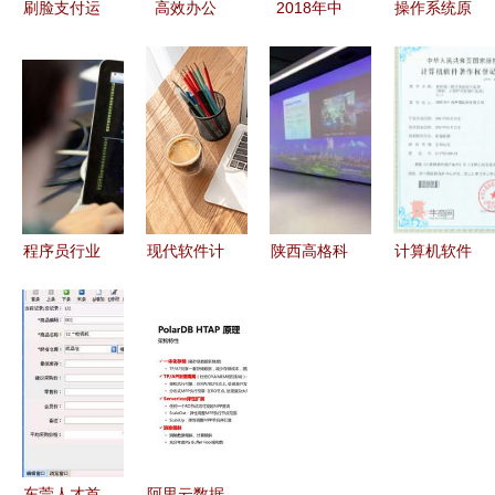
刷脸支付运
高效办公
2018年中
操作系统原
营商必读
win电脑4款
国智能硬件
理第2章 操
从技术到市
实用的效率
行业现状与
作系统概述
场的全方位
办公软件
发展趋势报
与计算机软
考量
告 计算机
件的技术开
软件的技术
发与销售
开发与销售
解析
程序员行业
现代软件计
陕西高格科
计算机软件
的等级划分
算机客户满
工贸 赋能
的技术开发
与百万年薪
意度与评价
企业数字化
与销售 从
的真相
分析 驱动
转型的软件
软著到专利
营销策略优
专家
的全景解析
化的关键路
径
东莞人才首
阿里云数据