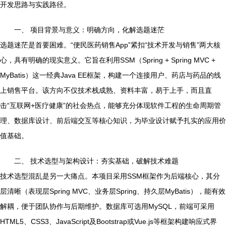
开发思路与实践路径。
一、 项目背景与意义：明确方向，化解选题迷茫
选题迷茫是首要困难。“便民医药销售App”紧扣“技术开发与销售”两大核
心，具有明确的现实意义。它旨在利用SSM（Spring + Spring MVC +
MyBatis）这一经典Java EE框架，构建一个连接用户、药店与药品的线
上销售平台。该方向不仅技术栈成熟、资料丰富，易于上手，而且直
击“互联网+医疗健康”的社会热点，能够充分体现软件工程的生命周期管
理、数据库设计、前后端交互等核心知识，为毕业设计赋予扎实的应用价
值基础。
二、 技术选型与架构设计：夯实基础，破解技术难题
技术选型混乱是另一大痛点。本项目采用SSM框架作为后端核心，其分
层清晰（表现层Spring MVC、业务层Spring、持久层MyBatis），能有效
解耦，便于团队协作与后期维护。数据库可选用MySQL，前端可采用
HTML5、CSS3、JavaScript及Bootstrap或Vue.js等框架构建响应式界