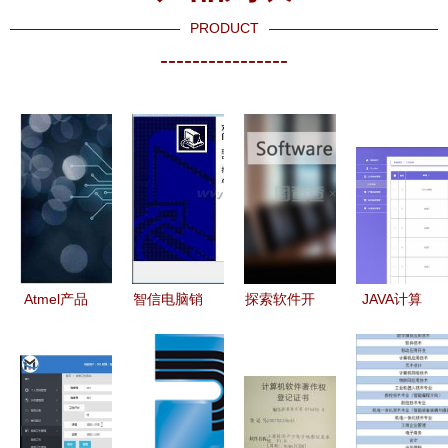
PRODUCT
----------------
Atmel产品
智信电脑销
探索软件开
JAVA计算
赋能物联网
售管理软件
发新路径
机毕业设计
软硬件协同
专业技术驱
女商人按
服装工厂移
推动技术革
动下的高效
TOU按钮，
动报表软件
新与市场发
解决方案
引领计算机
设计与实现