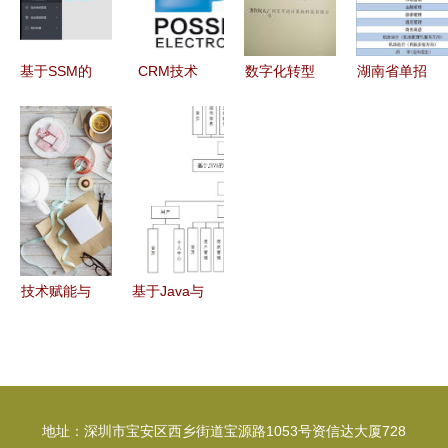
展
软件技术开
发与销售
基于SSM的
CRM技术
数字化转型
湖南省单招
大学生宿舍
赋能多个行
助力企业升
考试报考计
管理系统设
业 网中
级 广州企
算机、软件
计与实现
网、南亿科
星软件携手
类专业院校
技等企业签
世界工厂网
与重点推荐
约鹏为软件
全球企业库
—聚焦技术
推动创新
开发与销售
技术赋能与
基于Java与
节日温暖
SSM框架的
软件开发公
图书销售商
司的创意甜
城系统设计
点与礼品策
与实现
地址：深圳市宝安区西乡街道宝源路1053号资信达大厦728
略