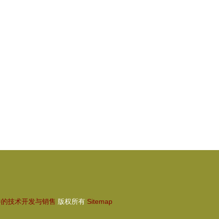
动创新
院校与重点推荐—聚焦技术开发与销售
件的技术开发与销售
版权所有
Sitemap